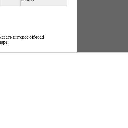
вать интерес оff-road
аре.