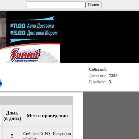
Событий:
Доступно:
7282
В работе:
3
Длит.
Место проведения
(в днях)
Сибирский ФО - Иркутская
5
область