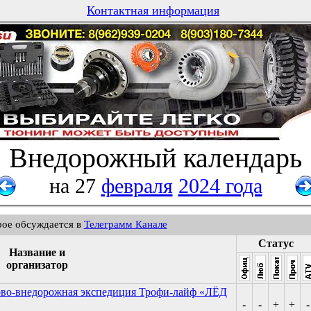
Контактная информация
Внедорожный календарь
на 27
февраля
2024 года
рое обсуждается в
Телеграмм Канале
Статус
Название и
организатор
едово-внедорожная экспедиция Трофи-лайф «ЛЁД
-
-
+
+
-