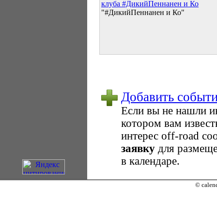
клуба #ДикийПеннанен и Ко
"#ДикийПеннанен и Ко"
Добавить событ
Если вы не нашли 
котором вам извест
интерес оff-road с
заявку
для размеще
в календаре.
© calend