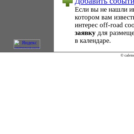
Добавить событ
Если вы не нашли 
котором вам извест
интерес оff-road с
заявку
для размеще
в календаре.
© calend