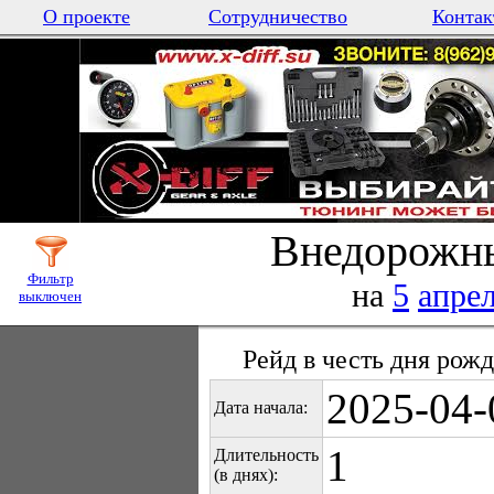
О проекте
Сотрудничество
Контак
Внедорожны
Фильтр
на
5
апре
выключен
Рейд в честь дня рожд
2025-04-
Дата начала:
1
Длительность
(в днях):