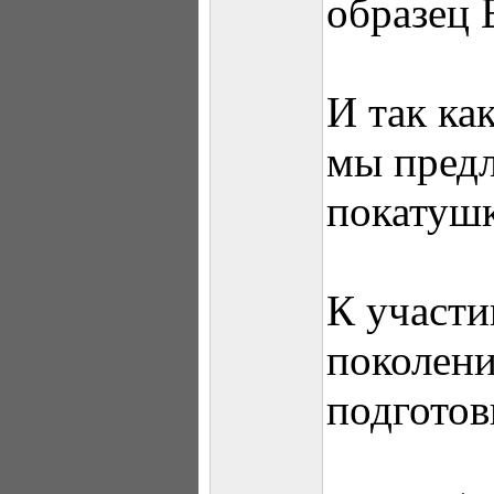
образец 
И так ка
мы предл
покатушк
К участ
поколени
подготов