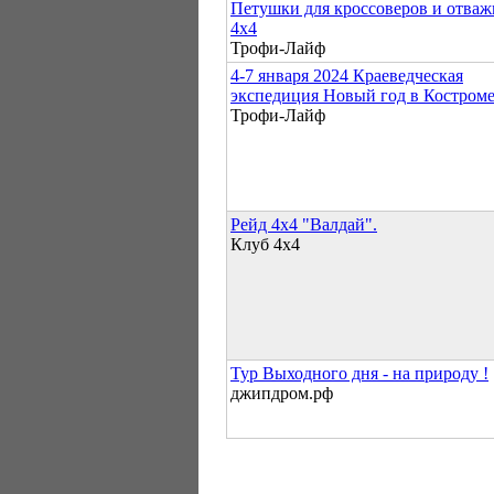
Петушки для кроссоверов и отва
4х4
Трофи-Лайф
4-7 января 2024 Краеведческая
экспедиция Новый год в Костром
Трофи-Лайф
Рейд 4х4 "Валдай".
Клуб 4х4
Тур Выходного дня - на природу !
джипдром.рф