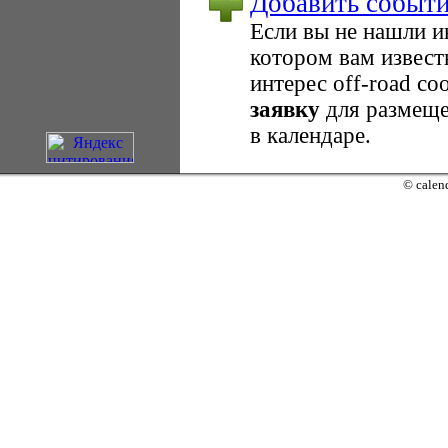
Добавить событ
Если вы не нашли 
котором вам извест
интерес оff-road с
заявку
для размеще
в календаре.
© calend