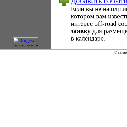
Добавить событ
Если вы не нашли 
котором вам извест
интерес оff-road с
заявку
для размеще
в календаре.
© calend