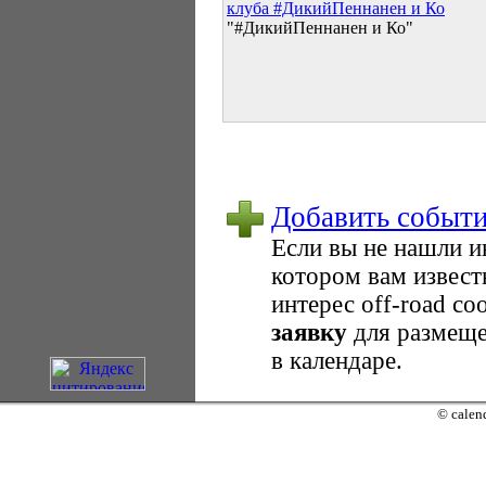
клуба #ДикийПеннанен и Ко
"#ДикийПеннанен и Ко"
Добавить событ
Если вы не нашли 
котором вам извест
интерес оff-road с
заявку
для размеще
в календаре.
© calend