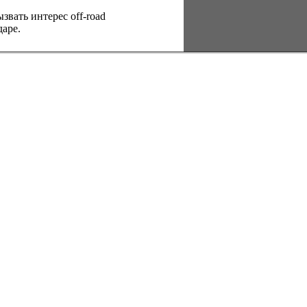
вать интерес оff-road
аре.