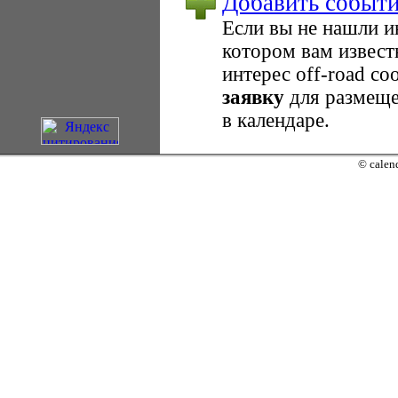
Добавить событ
Если вы не нашли 
котором вам извест
интерес оff-road с
заявку
для размеще
в календаре.
© calend