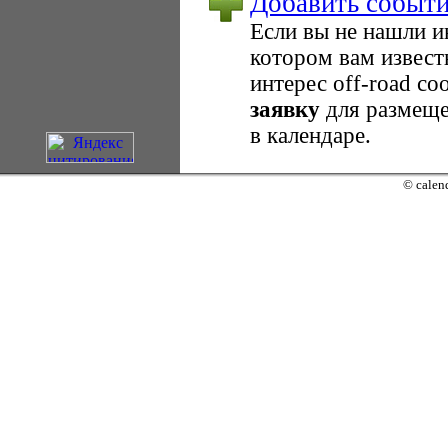
Добавить событ
Если вы не нашли 
котором вам извест
интерес оff-road с
заявку
для размеще
в календаре.
© calend