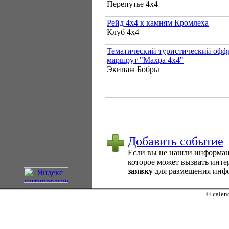
Перепутье 4х4
Рейд 4х4 к камням Кромлеха
Клуб 4х4
Тематический туристический офф
маршрут "Махра 4х4"
Экипаж Бобры
Добавить событие
Если вы не нашли информаци
которое может вызвать интер
заявку
для размещения инфо
© calend