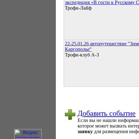
экспедиция «В гости к Русскому 
Трофи-Лайф
22-25.01.26 автопутешествие "Зим
Каргополье"
Трофи-клуб А-3
Добавить событие
Если вы не нашли информаци
которое может вызвать интер
заявку
для размещения инфо