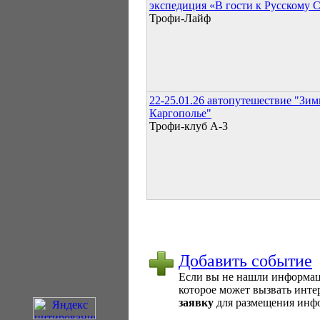
экспедиция «В гости к Русскому 
Трофи-Лайф
22-25.01.26 автопутешествие "Зим
Каргополье"
Трофи-клуб А-3
Добавить событие
Если вы не нашли информаци
которое может вызвать интер
заявку
для размещения инфо