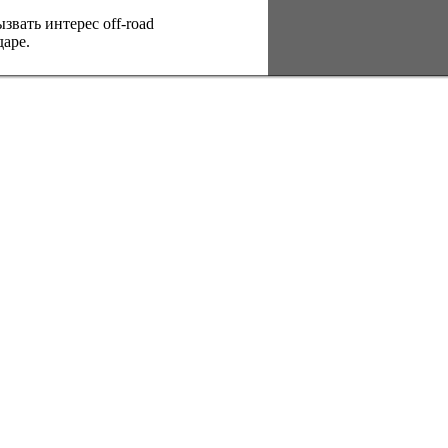
вать интерес оff-road
аре.