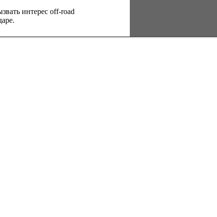
вать интерес оff-road
аре.