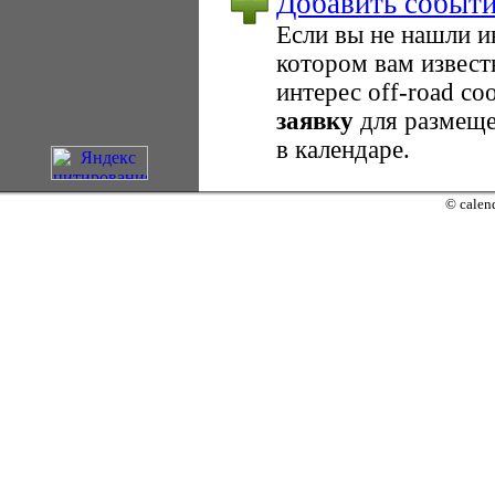
Добавить событ
Если вы не нашли 
котором вам извест
интерес оff-road с
заявку
для размеще
в календаре.
© calend