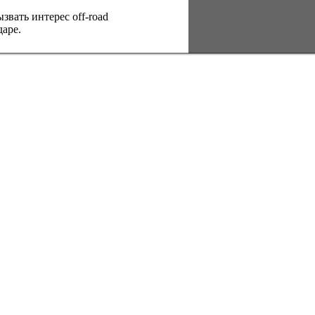
вать интерес оff-road
аре.