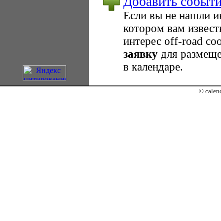
Добавить событ
Если вы не нашли 
котором вам извест
интерес оff-road с
заявку
для размеще
в календаре.
© calend