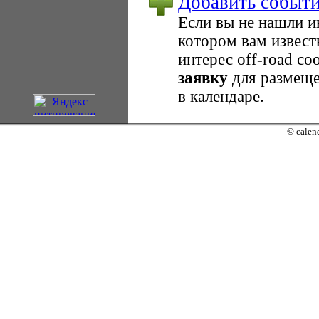
Добавить событ
Если вы не нашли 
котором вам извест
интерес оff-road с
заявку
для размеще
в календаре.
© calend