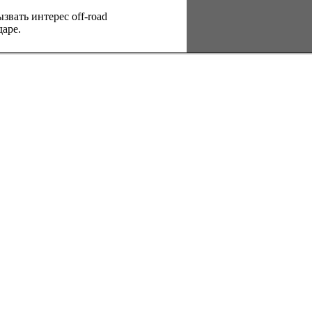
вать интерес оff-road
аре.