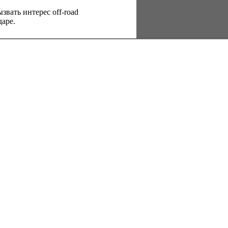
вать интерес оff-road
аре.