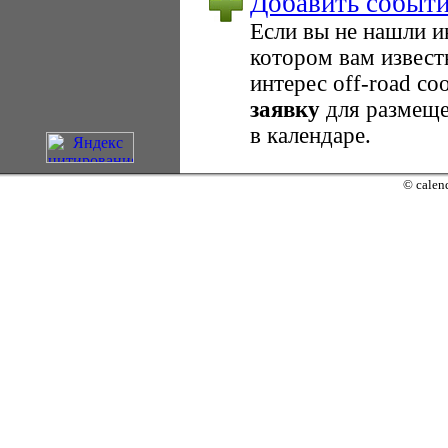
Добавить событ
Если вы не нашли 
котором вам извест
интерес оff-road с
заявку
для размеще
в календаре.
© calend