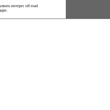
вать интерес оff-road
аре.