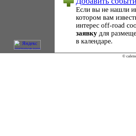
Добавить событ
Если вы не нашли 
котором вам извест
интерес оff-road с
заявку
для размеще
в календаре.
© calend