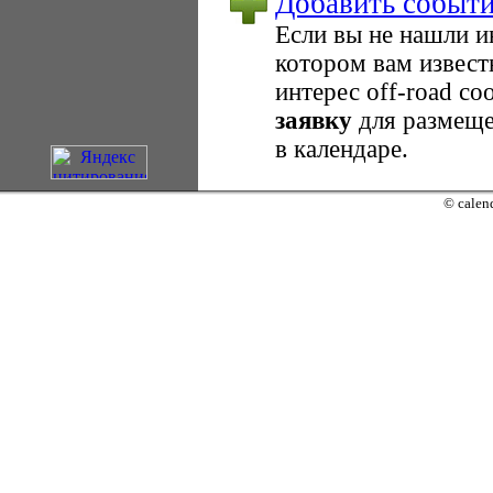
Добавить событ
Если вы не нашли 
котором вам извест
интерес оff-road с
заявку
для размеще
в календаре.
© calend