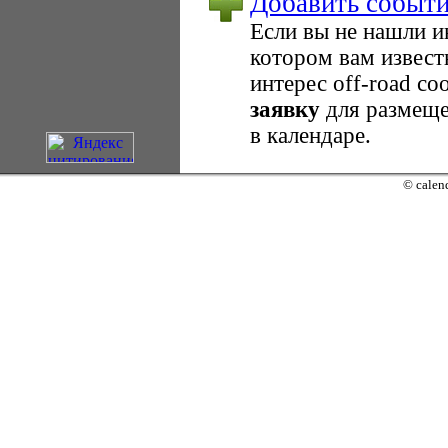
Добавить событ
Если вы не нашли 
котором вам извест
интерес оff-road с
заявку
для размеще
в календаре.
© calend