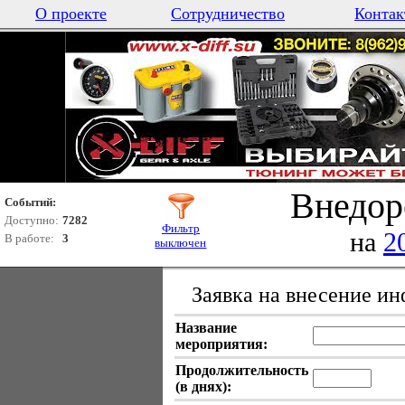
О проекте
Сотрудничество
Контак
Внедор
Событий:
Доступно:
7282
Фильтр
на
2
В работе:
3
выключен
Заявка на внесение и
Название
мероприятия:
Продолжительность
(в днях):