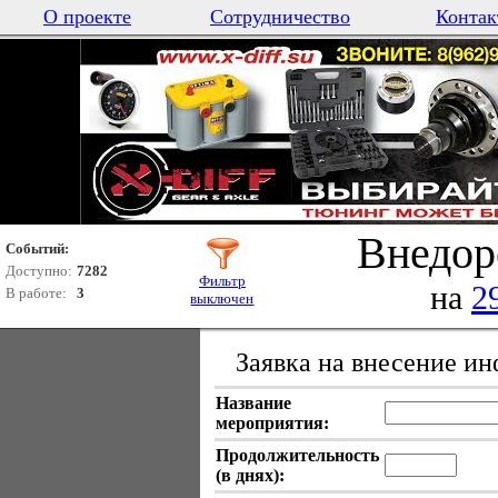
О проекте
Сотрудничество
Контак
Внедор
Событий:
Доступно:
7282
Фильтр
на
2
В работе:
3
выключен
Заявка на внесение и
Название
мероприятия:
Продолжительность
(в днях):