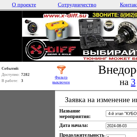
О проекте
Сотрудничество
Контак
Внедор
Событий:
Доступно:
7282
Фильтр
на
3
В работе:
3
выключен
Заявка на изменение 
Название
мероприятия:
Дата начала:
Продолжительность