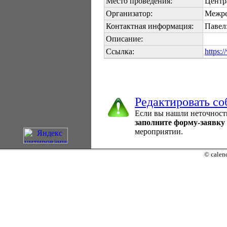
Место проведения:
Центр
Организатор:
Межре
Контактная информация:
Павел:
Описание:
Ссылка:
https:
Редактировать с
Если вы нашли неточност
заполните форму-заявку
мероприятии.
© calend