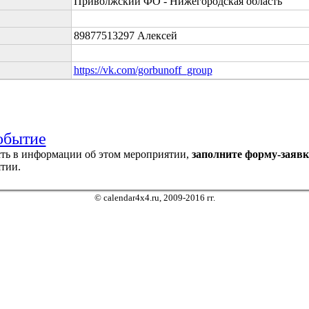
Приволжский ФО - Нижегородская область
89877513297 Алексей
https://vk.com/gorbunoff_group
обытие
ть в информации об этом мероприятии,
заполните форму-заявк
тии.
© calendar4x4.ru, 2009-2016 гг.