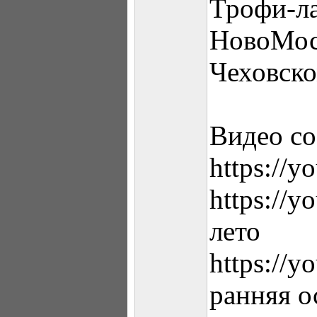
Трофи-л
НовоМос
Чеховско
Видео со
https://
https://
лето
https://
ранняя о