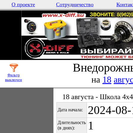
О проекте
Сотрудничество
Контак
Внедорожны
Фильтр
на
18
авгу
выключен
18 августа - Школа 4х
2024-08-
Дата начала:
1
Длительность
(в днях):