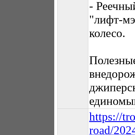
- Реечны
"лифт-мэ
колесо.
Полезные
внедорож
джиперск
единомы
https://tr
road/202