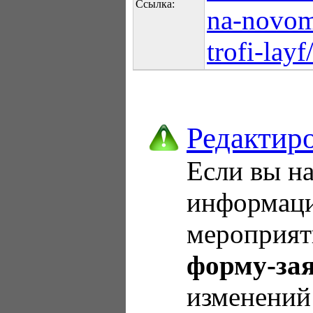
Ссылка:
na-novom
trofi-layf
Редактир
Если вы н
информаци
мероприят
форму-за
изменений