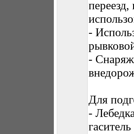
переезд, 
использо
- Исполь
рывковой
- Снаряж
внедоро
Для под
- Лебедк
гаситель