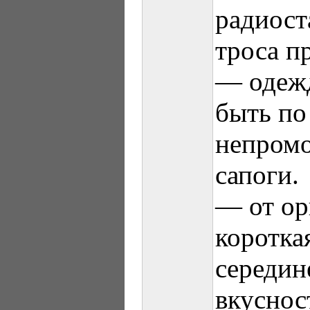
радиост
троса п
— одежд
быть по 
непромо
сапоги.
— от ор
коротка
середине
вкуснос