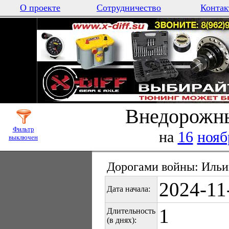
О проекте
Сотрудничество
Контак
Внедорожны
Фильтр
на
16
нояб
выключен
Дорогами войны: Ильин
2024-11
Дата начала:
1
Длительность
(в днях):