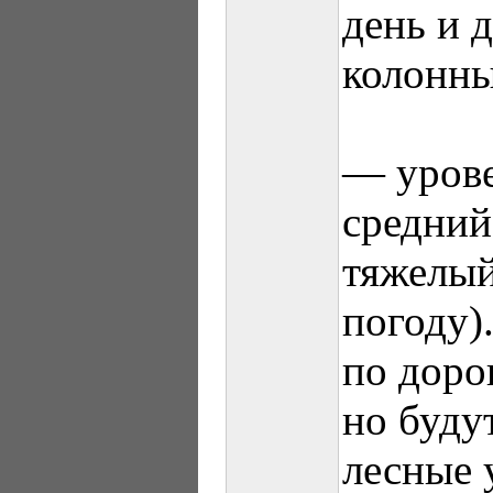
день и 
колонны
— уров
средний
тяжелый
погоду)
по доро
но буду
лесные 