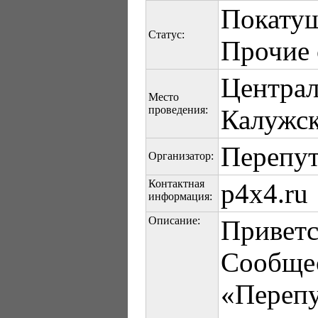
Покату
Статус:
Прочие 
Центра
Место
проведения:
Калужск
Перепут
Организатор:
Контактная
p4x4.ru
информация:
Описание:
Приветс
Сообщес
«Переп