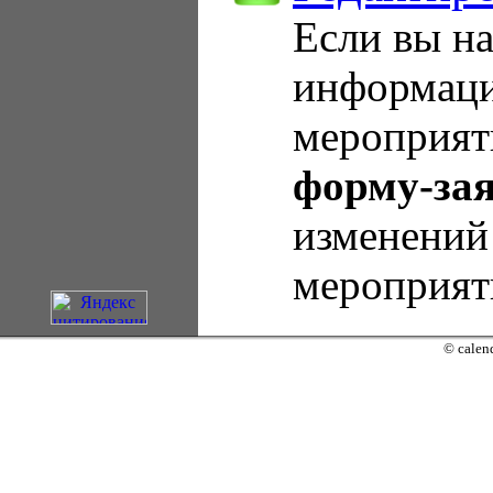
Если вы н
информаци
мероприят
форму-за
изменений
мероприят
© calend