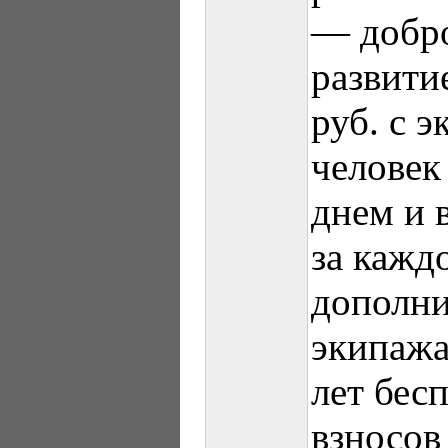
— добро
развити
руб. с э
человек
днем и 
за кажд
дополни
экипажа
лет бес
взносов