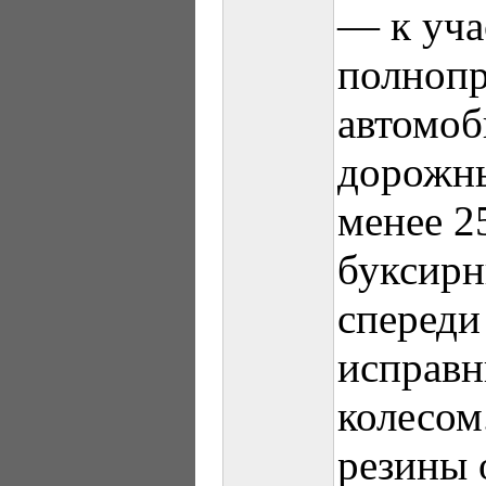
— к уча
полноп
автомоб
дорожны
менее 2
буксир
спереди 
исправ
колесом
резины 