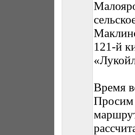
Малояро
сельско
Маклино
121-й к
«Лукой
Время в
Просим 
маршру
рассчит