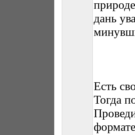
природе
дань ув
минувши
Есть св
Тогда п
Проведи
формате