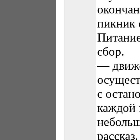
окончан
пикник 
Питание
сбор.
— движе
осущест
с остан
каждой 
неболь
рассказ.