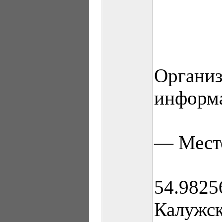
Органи
информ
— Место
54.9825
Калужск