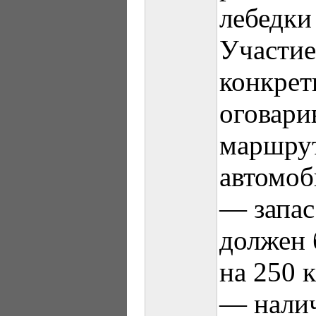
лебедки
Участие
конкрет
оговари
маршрут
автомоб
— запас
должен 
на 250 
— налич