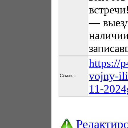
встречи
— выезд
наличии
записав
https://
vojny-il
Ссылка:
11-2024
Редактир