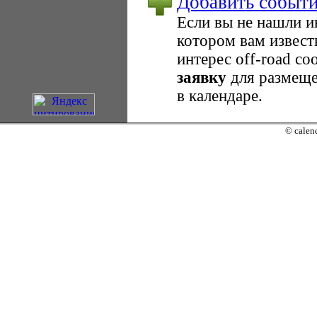
Добавить событ
Если вы не нашли 
котором вам извест
интерес оff-road с
заявку
для размеще
в календаре.
© calend