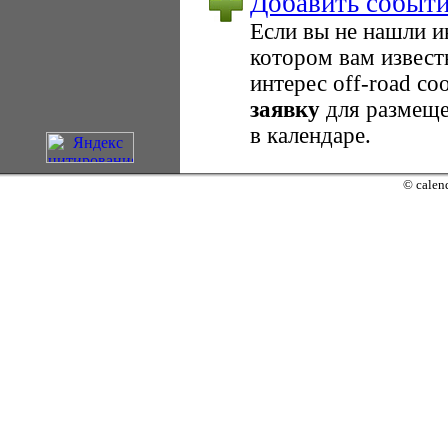
Добавить событ
Если вы не нашли 
котором вам извест
интерес оff-road с
заявку
для размеще
в календаре.
© calend