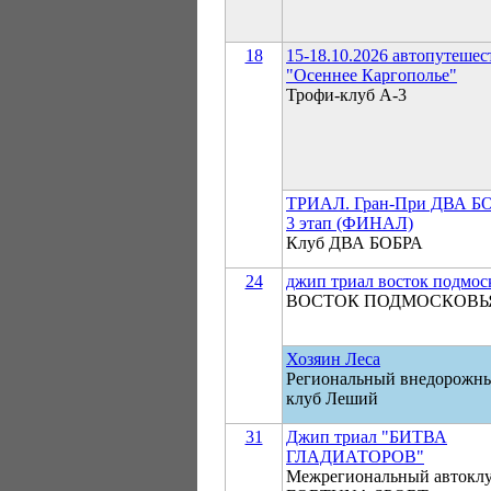
18
15-18.10.2026 автопутешес
"Осеннее Каргополье"
Трофи-клуб А-3
ТРИАЛ. Гран-При ДВА БО
3 этап (ФИНАЛ)
Клуб ДВА БОБРА
24
джип триал восток подмос
ВОСТОК ПОДМОСКОВЬ
Хозяин Леса
Региональный внедорожн
клуб Леший
31
Джип триал "БИТВА
ГЛАДИАТОРОВ"
Межрегиональный автокл