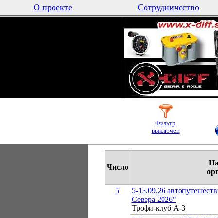
О проекте
Сотрудничество
Фильтр
выключен
На
Число
ор
5
5-13.09.26 автопутешест
Севера 2026"
Трофи-клуб А-3