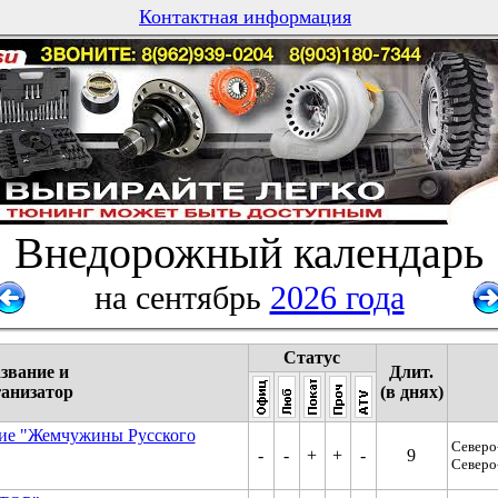
Контактная информация
Внедорожный календарь
на сентябрь
2026 года
Статус
звание и
Длит.
ганизатор
(в днях)
вие "Жемчужины Русского
Северо
-
-
+
+
-
9
Северо