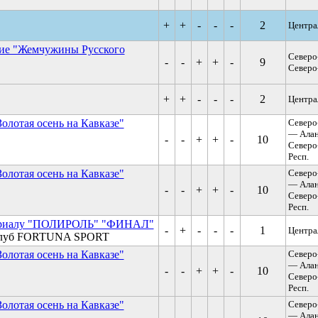
+
+
-
-
-
2
Центра
вие "Жемчужины Русского
Северо
-
-
+
+
-
9
Северо
+
+
-
-
-
2
Центра
Золотая осень на Кавказе"
Северо
— Ала
-
-
+
+
-
10
Северо
Респ.
Золотая осень на Кавказе"
Северо
— Ала
-
-
+
+
-
10
Северо
Респ.
п триалу "ПОЛИРОЛЬ" "ФИНАЛ"
-
+
-
-
-
1
Центра
клуб FORTUNA SPORT
Золотая осень на Кавказе"
Северо
— Ала
-
-
+
+
-
10
Северо
Респ.
Золотая осень на Кавказе"
Северо
— Ала