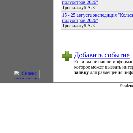
полуостров 2026"
Трофи-клуб А-3
15 - 25 августа экспедиция "Коль
полуостров 2026"
Трофи-клуб А-3
Добавить событие
Если вы не нашли информаци
которое может вызвать интер
заявку
для размещения инфо
© calend