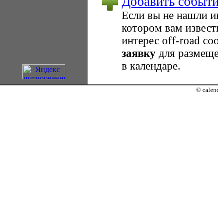
Добавить событ
Если вы не нашли 
котором вам извест
интерес оff-road с
заявку
для размеще
в календаре.
© calend