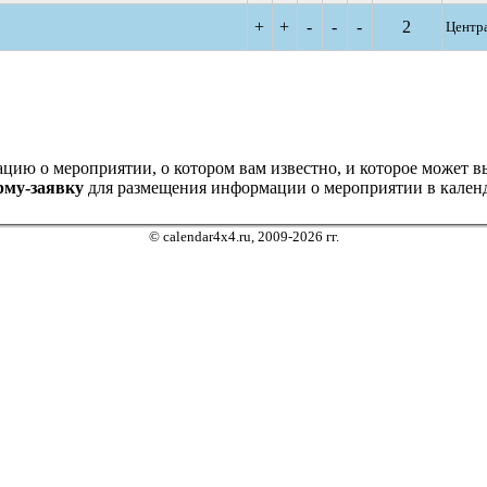
+
+
-
-
-
2
Центра
ию о мероприятии, о котором вам известно, и которое может выз
рму-заявку
для размещения информации о мероприятии в календ
© calendar4x4.ru, 2009-2026 гг.