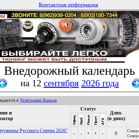
Контактная информация
Внедорожный календарь
на 12
сентября
2026 года
ждается в
Телеграмм Канале
Статус
ние и
Длит.
изатор
(в днях)
мчужины Русского Севера 2026"
Северо
-
-
+
+
-
9
Северо