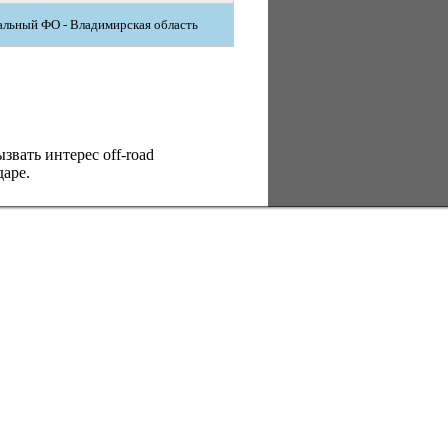
льный ФО - Владимирская область
вать интерес оff-road
аре.