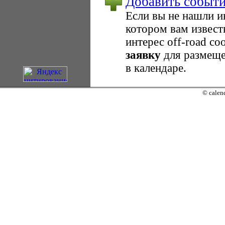
Добавить событ
Если вы не нашли 
котором вам извест
интерес оff-road с
заявку
для размеще
в календаре.
© calend