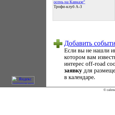
осень на Кавказе"
Трофи-клуб А-3
Добавить событ
Если вы не нашли 
котором вам извест
интерес оff-road с
заявку
для размеще
в календаре.
© calend