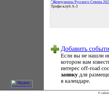
"Жемчужины Русского Севера 202
Трофи-клуб А-3
Добавить событ
Если вы не нашли 
котором вам извест
интерес оff-road с
заявку
для размеще
в календаре.
© calend